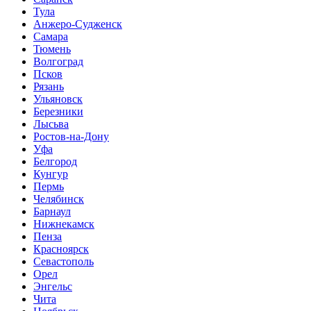
Тула
Анжеро-Судженск
Самара
Тюмень
Волгоград
Псков
Рязань
Ульяновск
Березники
Лысьва
Ростов-на-Дону
Уфа
Белгород
Кунгур
Пермь
Челябинск
Барнаул
Нижнекамск
Пенза
Красноярск
Севастополь
Орел
Энгельс
Чита