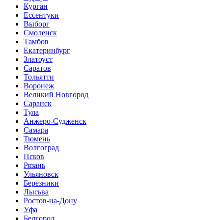
Курган
Ессентуки
Выборг
Смоленск
Тамбов
Екатеринбург
Златоуст
Саратов
Тольятти
Воронеж
Великий Новгород
Саранск
Тула
Анжеро-Судженск
Самара
Тюмень
Волгоград
Псков
Рязань
Ульяновск
Березники
Лысьва
Ростов-на-Дону
Уфа
Белгород