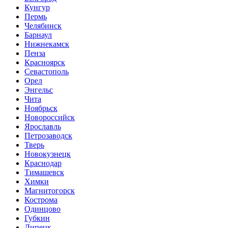
Кунгур
Пермь
Челябинск
Барнаул
Нижнекамск
Пенза
Красноярск
Севастополь
Орел
Энгельс
Чита
Ноябрьск
Новороссийск
Ярославль
Петрозаводск
Тверь
Новокузнецк
Краснодар
Тимашевск
Химки
Магнитогорск
Кострома
Одинцово
Губкин
Липецк